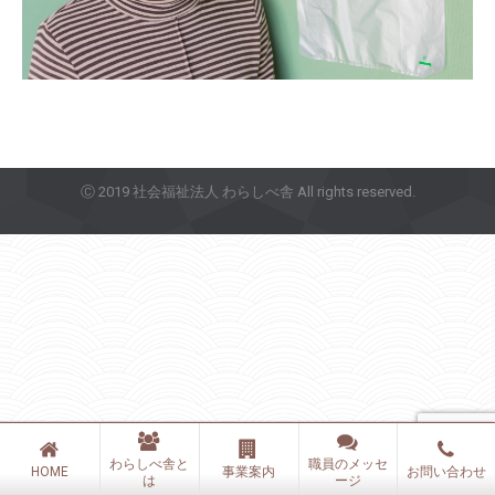
Ⓒ 2019 社会福祉法人 わらしべ舎 All rights reserved.
わらしべ舎と
職員のメッセ
HOME
事業案内
お問い合わせ
は
ージ