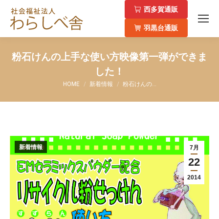
西多賀通販
羽黒台通販
粉石けんの上手な使い方映像第一弾ができま
した！
You are here:
HOME
新着情報
粉石けんの…
新着情報
7月
22
2014