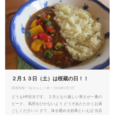
２月１３日（土）は桜蔵の日！！
新着情報
By
わらしべ舎
2016年2月1日
どうもHP担当です。 ２月となり厳しい寒さが一番の
ピーク。 風邪をひかないよう どうぞあたたかくお過
ごしください☆ さて、体を暖める効果といえば 当店