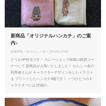
新商品「オリジナルハンカチ」のご案
内♪
新着情報
By
わらしべ舎
2016年2月9日
どうもHP担当です！ カレーショップ桜蔵の雑貨コー
ナーにて 新商品が入荷いたしました！ わらしべ舎の
利用者さんが キャラクターデザインをしたイラスト
を プリントしたハンカチ4種です！ 一つひとつのキ
ャラクターには 詳細の…