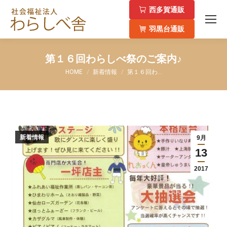
西多賀通販
羽黒台通販
第１６回わらしべ祭のご案内♪
You are here:
HOME
新着情報
第１６回わ…
新着情報
9月
13
2017