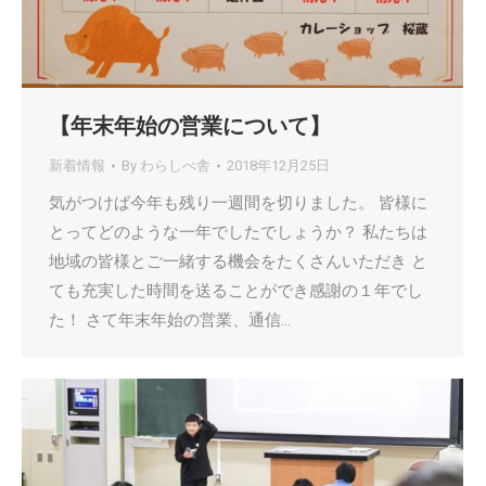
【年末年始の営業について】
新着情報
By
わらしべ舎
2018年12月25日
気がつけば今年も残り一週間を切りました。 皆様に
とってどのような一年でしたでしょうか？ 私たちは
地域の皆様とご一緒する機会をたくさんいただき と
ても充実した時間を送ることができ感謝の１年でし
た！ さて年末年始の営業、通信…