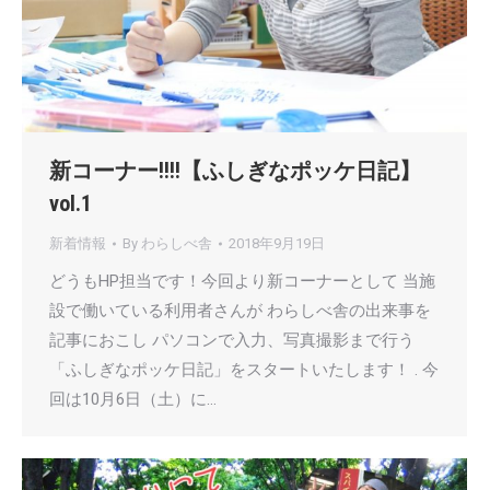
新コーナー!!!!【ふしぎなポッケ日記】
vol.1
新着情報
By
わらしべ舎
2018年9月19日
どうもHP担当です！今回より新コーナーとして 当施
設で働いている利用者さんが わらしべ舎の出来事を
記事におこし パソコンで入力、写真撮影まで行う
「ふしぎなポッケ日記」をスタートいたします！ . 今
回は10月6日（土）に…