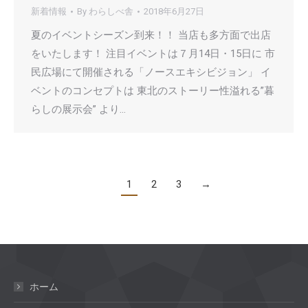
新着情報
By
わらしべ舎
2018年6月27日
夏のイベントシーズン到来！！ 当店も多方面で出店
をいたします！ 注目イベントは７月14日・15日に 市
民広場にて開催される「ノースエキシビジョン」 イ
ベントのコンセプトは 東北のストーリー性溢れる”暮
らしの展示会” より…
1
2
3
→
ホーム