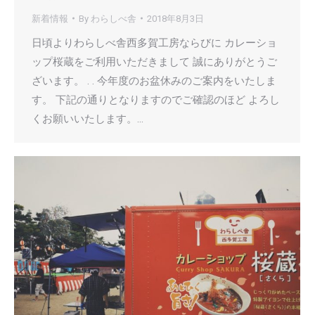
新着情報
By
わらしべ舎
2018年8月3日
日頃よりわらしべ舎西多賀工房ならびに カレーショ
ップ桜蔵をご利用いただきまして 誠にありがとうご
ざいます。 . . 今年度のお盆休みのご案内をいたしま
す。 下記の通りとなりますのでご確認のほど よろし
くお願いいたします。…