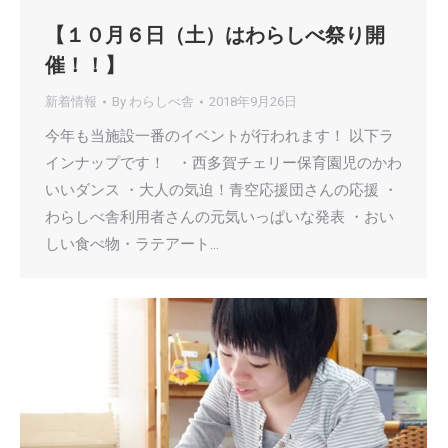
【１０月６日（土）はわらしべ祭り開
催！！】
新着情報
By
わらしべ舎
2018年9月26日
今年も当施設一番のイベントが行われます！ 以下ラ
インナップです！ ・西多賀チェリー保育園児のかわ
いいダンス ・大人の気迫！青空応援団さんの応援 ・
わらしべ舎利用者さんの元気いっぱいな発表 ・おい
しい食べ物・ラテアート…