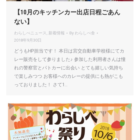
【10月のキッチンカー出店日程ごあん
ない】
わらしべニュース
,
新着情報
By
わらしべ舎
2018年9月30日
どうもHP担当です！ 本日は宮交自動車学校様にてカ
レー販売をして参りました♪ 参加した利用者さんは憧
れの警察官とパトカーに出会い とても嬉しい気持ち
で楽しみつつ お客様へのカレーの提供にも熱がこも
っておりました！ さて1…