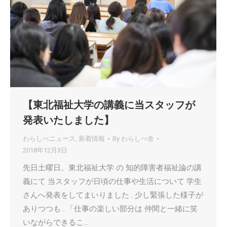
【東北福祉大学の講義に当スタッフが
発表いたしました】
わらしべニュース
,
新着情報
By
わらしべ舎
2018年12月3日
先日土曜日。東北福祉大学 の 知的障害者福祉論の講
義にて 当スタッフが日頃の仕事や生活について 学生
さんへ発表をしてまいりました . 少し緊張した様子が
ありつつも . 「仕事の楽しい部分は 仲間と一緒に笑
いながらできるこ…