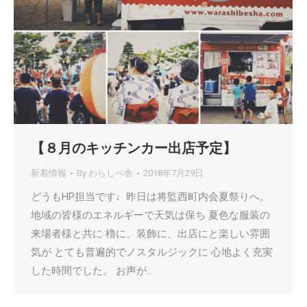
【８月のキッチンカー出店予定】
新着情報
By
わらしべ舎
2018年7月29日
どうもHP担当です♩昨日は将監西町内会夏祭りへ。
地域の皆様のエネルギーで天気は保ち 夏色な服装の
来場者様と共に 櫓に、装飾に、出店にと楽しい雰囲
気が とても普遍的でノスタルジックに 心地よく充実
した時間でした。 お声が…