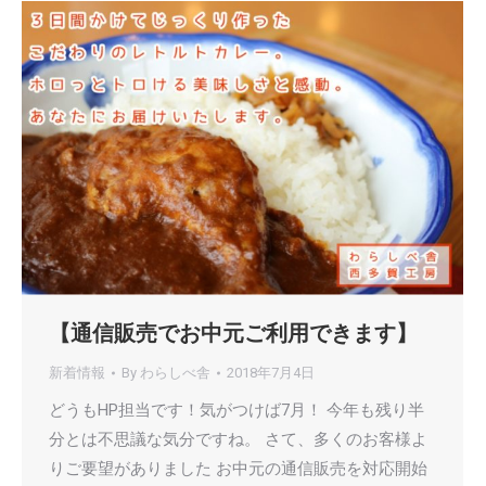
【通信販売でお中元ご利用できます】
新着情報
By
わらしべ舎
2018年7月4日
どうもHP担当です！気がつけば7月！ 今年も残り半
分とは不思議な気分ですね。 さて、多くのお客様よ
りご要望がありました お中元の通信販売を対応開始