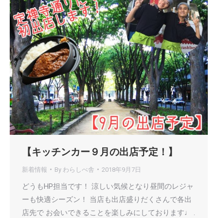
【キッチンカー９月の出店予定！】
新着情報
By
わらしべ舎
2018年9月7日
どうもHP担当です！ 涼しい気候となり昼間のレジャ
ーも快適シーズン！ 当店も出店盛りだくさんで各出
店先で お会いできることを楽しみにしております♩ .