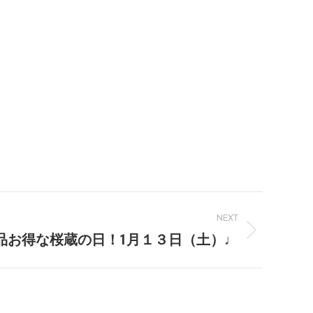
NEXT
品お得な桜蔵の日！1月１３日（土）♩