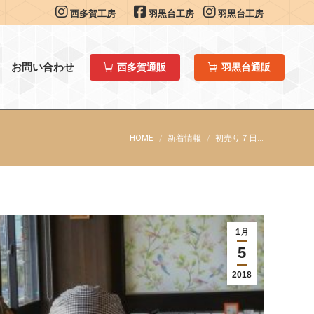
西多賀工房
羽黒台工房
羽黒台工房
お問い合わせ
西多賀通販
羽黒台通販
You are here:
HOME
新着情報
初売り７日…
1月
5
2018