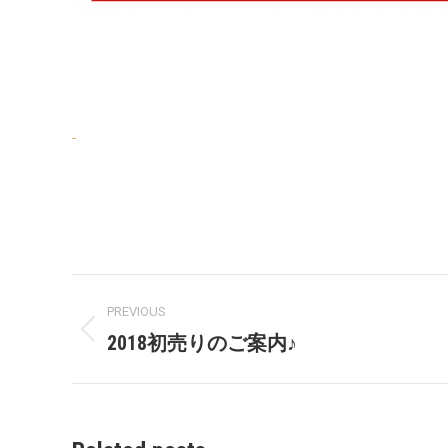
Post
PREVIOUS
navigation
2018初売りのご案内♪
Previous
post: