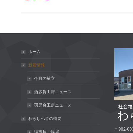
ホーム
新着情報
今月の献立
西多賀工房ニュース
羽黒台工房ニュース
わらしべ舎の概要
〒982-00
理事長ご挨拶