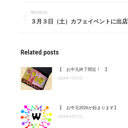
Post
PREVIOUS
navigation
３月３日（土）カフェイベントに出店
Previous
post:
Related posts
【 お中元終了間近！ 】
2026年7月31日
【 お中元2026が始まります】
2026年6月27日