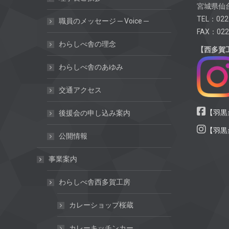
宮城県仙台
TEL：022
職員のメッセージ ─ Voice ─
FAX：022
わらしべ舎の理念
【西多賀
わらしべ舎のあゆみ
交通アクセス
【羽黒台
後援会の申し込み案内
【羽黒台
公開情報
事業案内
わらしべ舎西多賀工房
カレーショップ桜蔵
カレーキッチンカー