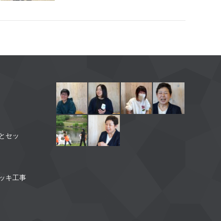
】
とセッ
】
ッキ工事