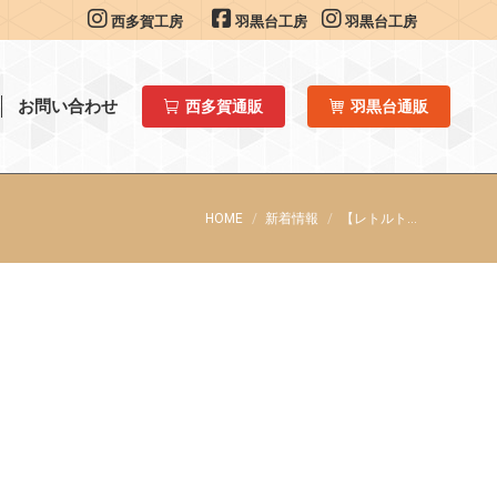
西多賀工房
羽黒台工房
羽黒台工房
お問い合わせ
西多賀通販
羽黒台通販
You are here:
HOME
新着情報
【レトルト…