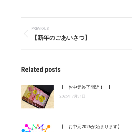
Post
PREVIOUS
navigation
【新年のごあいさつ】
Previous
post:
Related posts
【 お中元終了間近！ 】
2026年7月31日
【 お中元2026が始まります】