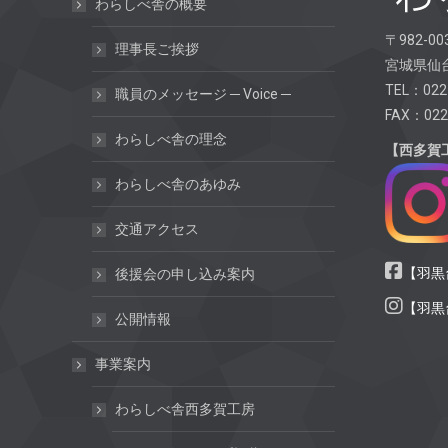
わらしべ舎の概要
〒982-00
理事長ご挨拶
宮城県仙台
TEL：022
職員のメッセージ ─ Voice ─
FAX：022
わらしべ舎の理念
【西多賀
わらしべ舎のあゆみ
交通アクセス
【羽黒台
後援会の申し込み案内
【羽黒台
公開情報
事業案内
わらしべ舎西多賀工房