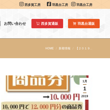
西多賀工房
羽黒台工房
羽黒台工房
お問い合わせ
西多賀通販
羽黒台通販
You are here:
HOME
新着情報
【２０１９…
1月
1
2019