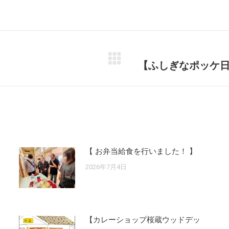
【ふしぎなポッケ日
Next
post:
【 お弁当給食を行いました！ 】
2026年7月4日
【カレーショップ桜蔵ウッドデッ