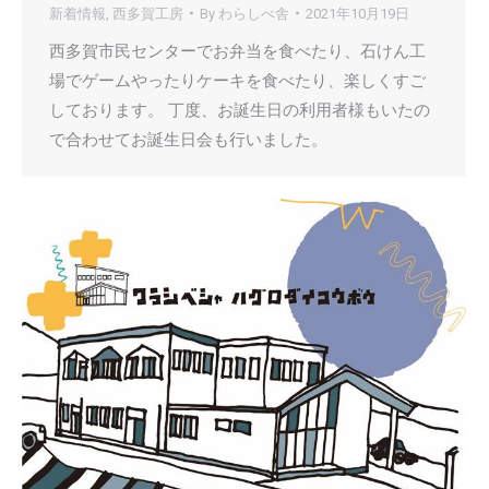
新着情報
,
西多賀工房
By
わらしべ舎
2021年10月19日
西多賀市民センターでお弁当を食べたり、石けん工
場でゲームやったりケーキを食べたり、楽しくすご
しております。 丁度、お誕生日の利用者様もいたの
で合わせてお誕生日会も行いました。