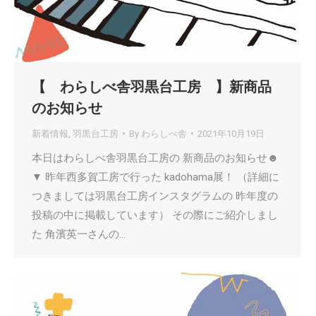
【 わらしべ舎羽黒台工房 】新商品
のお知らせ
新着情報
,
羽黒台工房
By
わらしべ舎
2021年10月19日
本日はわらしべ舎羽黒台工房の 新商品のお知らせ☻
▼ 昨年西多賀工房で行った kadohama展！ （詳細に
つきましては羽黒台工房インスタグラムの 昨年度の
投稿の中に掲載しています） その際にご紹介しまし
た 角濱英一さんの…