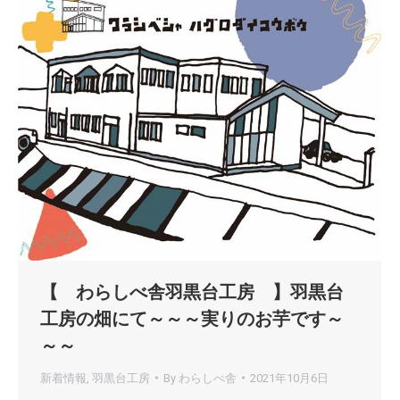
【 わらしべ舎羽黒台工房 】羽黒台
工房の畑にて～～～実りのお芋です～
～～
新着情報
,
羽黒台工房
By
わらしべ舎
2021年10月6日