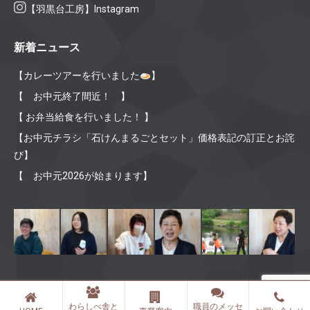
【羽黒台工房】Instagram
新着ニュース
【カレーツアーを行いました
】
【 お中元終了間近！ 】
【 お弁当給食を行いました！ 】
【お中元チラシ「石けんまるごとセット」価格表記の訂正とお詫
び】
【 お中元2026が始まります】
Ⓒ 2019 社会福祉法人 わらしべ舎 All rights reserved.
わらしべ舎と
職員のメッセ