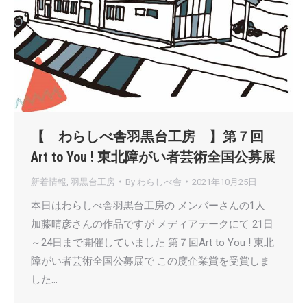
【 わらしべ舎羽黒台工房 】第７回
Art to You ! 東北障がい者芸術全国公募展
新着情報
,
羽黒台工房
By
わらしべ舎
2021年10月25日
本日はわらしべ舎羽黒台工房の メンバーさんの1人
加藤晴彦さんの作品ですが メディアテークにて 21日
～24日まで開催していました 第７回Art to You ! 東北
障がい者芸術全国公募展で この度企業賞を受賞しま
した…