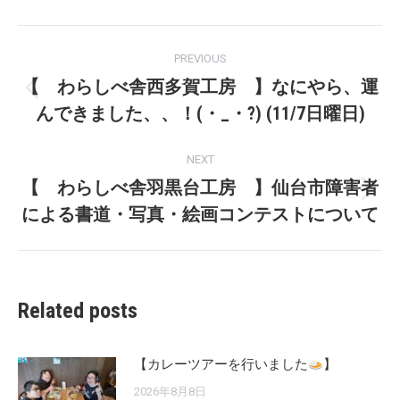
Post
PREVIOUS
navigation
【 わらしべ舎西多賀工房 】なにやら、運
Previous
んできました、、！(・_・?) (11/7日曜日)
post:
NEXT
【 わらしべ舎羽黒台工房 】仙台市障害者
Next
による書道・写真・絵画コンテストについて
post:
Related posts
【カレーツアーを行いました
】
2026年8月8日