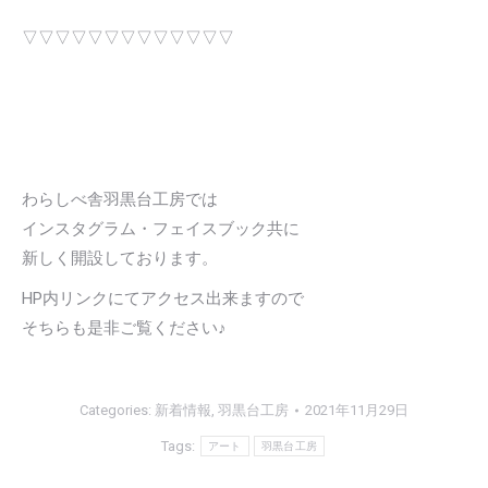
▽▽▽▽▽▽▽▽▽▽▽▽▽
わらしべ舎羽黒台工房では
インスタグラム・フェイスブック共に
新しく開設しております。
HP内リンクにてアクセス出来ますので
そちらも是非ご覧ください♪
Categories:
新着情報
,
羽黒台工房
2021年11月29日
Tags:
アート
羽黒台工房