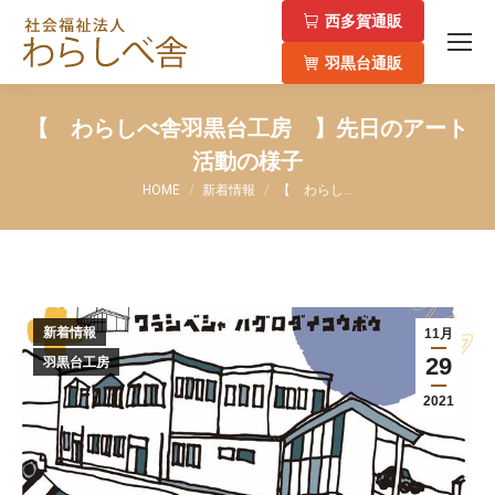
西多賀通販
羽黒台通販
【 わらしべ舎羽黒台工房 】先日のアート
活動の様子
You are here:
HOME
新着情報
【 わらし…
新着情報
11月
29
羽黒台工房
2021