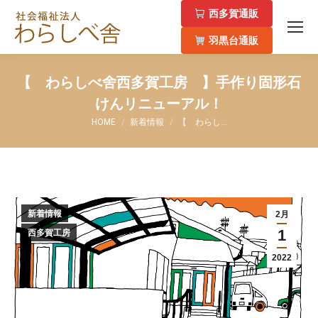
西多賀通販
羽黒台通販
【 わらしべ舍西多賀工房 】手作り固形石
けんリニューアル！
You are here:
HOME
新着情報
【 わらし…
新着情報
2月
1
西多賀工房
2022