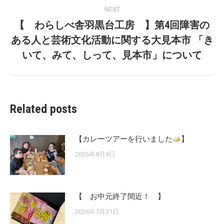
NEXT
【 わらしべ舎羽黒台工房 】第4回障害の
ある人と芸術文化活動に関する大見本市 「き
Next
post:
いて、みて、しって、見本市」について
Related posts
【カレーツアーを行いました
】
2026年8月8日
【 お中元終了間近！ 】
2026年7月31日