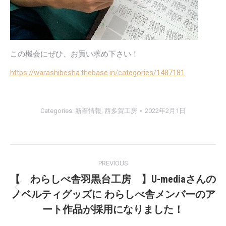
この機会にぜひ、お買い求め下さい！
https://warashibesha.thebase.in/categories/1487181
Categories:
新着情報
,
西多賀工房
2022年2月1日
Post
PREVIOUS
navigation
【 わらしべ舎羽黒台工房 】U-mediaさんの
ノベルティグッズに わらしべ舎メンバーのア
Previous
post:
ート作品が採用になりました！