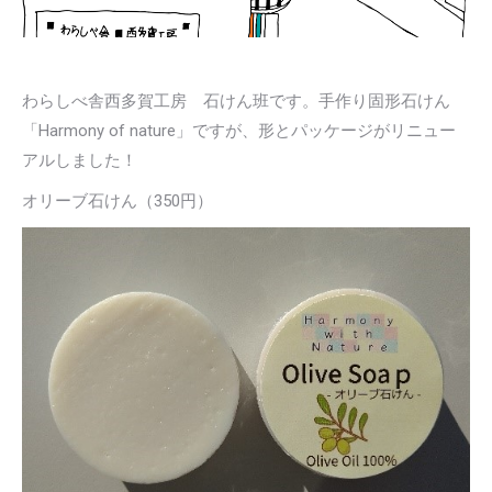
わらしべ舎西多賀工房 石けん班です。手作り固形石けん
「Harmony of nature」ですが、形とパッケージがリニュー
アルしました！
オリーブ石けん（350円）