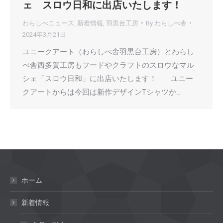
ェ スロウ日和に出店いたします！
わらしべニュース
,
新着情報
,
羽黒台工房
By
わらしべ舎
2024年3月21日
ユニークアート（わらしべ舎羽黒台工房）とわらし
べ舎西多賀工房もフードやクラフトのスロウなマル
シェ「スロウ日和」に出店いたします！ ユニー
クアートからは今回は新作デザインTシャツか…
ホーム
新着情報