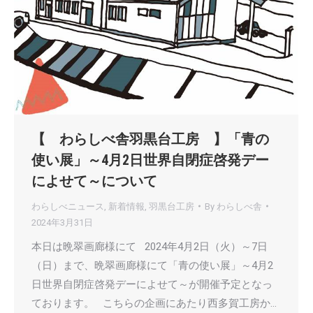
【 わらしべ舎羽黒台工房 】「青の
使い展」～4月2日世界自閉症啓発デー
によせて～について
わらしべニュース
,
新着情報
,
羽黒台工房
By
わらしべ舎
2024年3月31日
本日は晩翠画廊様にて 2024年4月2日（火）～7日
（日）まで、晩翠画廊様にて「青の使い展」～4月2
日世界自閉症啓発デーによせて～が開催予定となっ
ております。 こちらの企画にあたり西多賀工房か…