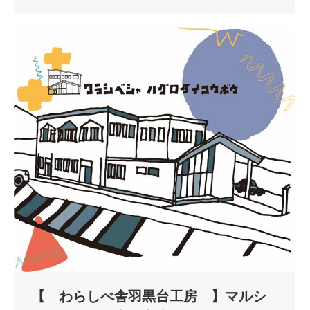
【 わらしべ舎羽黒台工房 】マルシ