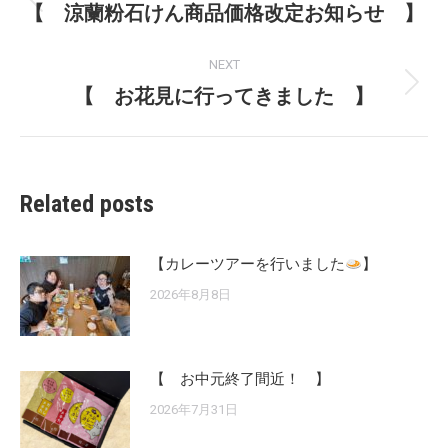
navigation
【 涼蘭粉石けん商品価格改定お知らせ 】
Previous
post:
NEXT
【 お花見に行ってきました 】
Next
post:
Related posts
【カレーツアーを行いました
】
2026年8月8日
【 お中元終了間近！ 】
2026年7月31日