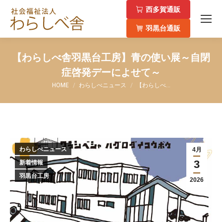
西多賀通販
羽黒台通販
【わらしべ舎羽黒台工房】青の使い展～自閉
症啓発デーによせて～
You are here:
HOME
わらしべニュース
【わらしべ…
わらしべニュース
4月
3
新着情報
羽黒台工房
2026