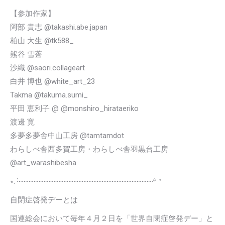
【参加作家】
阿部 貴志 @takashi.abe.japan
柏山 大生 @tk588_
熊谷 雪蒼
沙織 @saori.collageart
白井 博也 @white_art_23
Takma @takuma.sumi_
平田 恵利子 @ @monshiro_hirataeriko
渡邊 寛
多夢多夢舎中山工房 @tamtamdot
わらしべ舎西多賀工房・わらしべ舎羽黒台工房
@art_warashibesha
⋆. ݁┈┈┈┈┈┈┈┈┈┈┈┈┈┈┈┈┈┈꙳ ᕀ
自閉症啓発デーとは
国連総会において毎年４月２日を「世界自閉症啓発デー」と