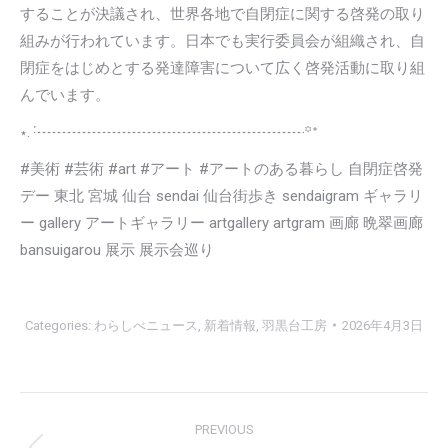
することが決議され、世界各地で自閉症に関する啓発の取り
組みが行われています。日本でも実行委員会が組織され、自
閉症をはじめとする発達障害について広く啓発活動に取り組
んでいます。
⋆. ݁┈┈┈┈┈┈┈┈┈┈┈┈┈┈┈┈┈┈꙳ᕀ
#美術 #芸術 #art #アート #アートのある暮らし 自閉症啓発
デー 東北 宮城 仙台 sendai 仙台街歩き sendaigram ギャラリ
ー gallery アートギャラリー artgallery artgram 画廊 晩翠画廊
bansuigarou 展示 展示会巡り
Categories:
わらしべニュース
,
新着情報
,
羽黒台工房
2026年4月3日
Post
PREVIOUS