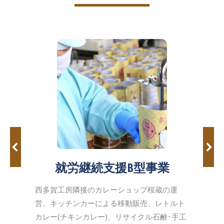
就労継続支援B型事業
御さん
エコ
西多賀工房隣接のカレーショップ桜蔵の運
会を目
め地
営、キッチンカーによる移動販売、レトルト
もに障
とな
カレー(チキンカレー)、リサイクル石鹸･手工