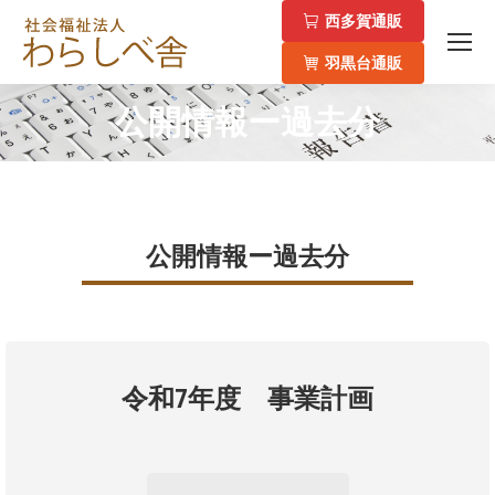
西多賀通販
羽黒台通販
公開情報ー過去分
You are here:
公開情報ー過去分
令和7年度 事業計画