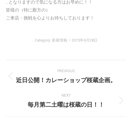
…となりますので気になる方はお早めに！！
皆様の（特に殿方の）
ご来店・挑戦を心よりお待ちしております！
Category:
新着情報
2015年6月28日
Post
PREVIOUS
navigation
近日公開！カレーショップ桜蔵企画。
Previous
post:
NEXT
毎月第二土曜は桜蔵の日！！
Next
post: