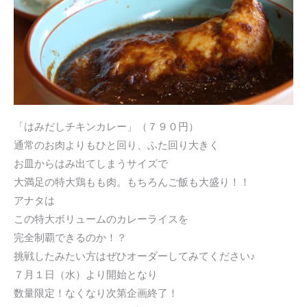
「はみだしチキンカレー」（７９０円）
通常のお肉よりもひと回り、ふた回り大きく
お皿からはみ出てしまうサイズで
大満足の特大鶏もも肉。もちろんご飯も大盛り！！
アナタは
この特大ボリュームのカレーライスを
完全制覇できるのか！？
挑戦したみたい方はぜひオーダーしてみてください♪
７月１日（水）より開始となり
数量限定！なくなり次第企画終了！