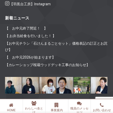
【羽黒台工房】Instagram
新着ニュース
【 お中元終了間近！ 】
【 お弁当給食を行いました！ 】
【お中元チラシ「石けんまるごとセット」価格表記の訂正とお詫
び】
【 お中元2026が始まります】
【カレーショップ桜蔵ウッドデッキ工事のお知らせ】
わらしべ舎と
職員のメッセ
Ⓒ 2019 社会福祉法人 わらしべ舎 All rights reserved.
HOME
事業案内
お問い合わせ
は
ージ