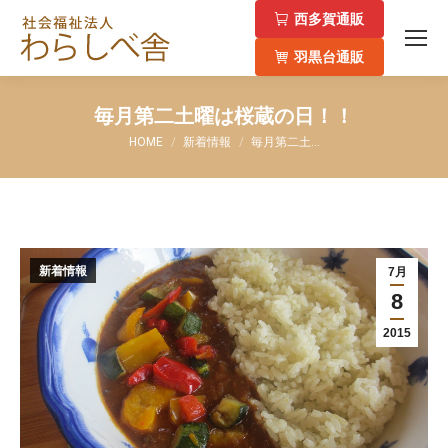
西多賀通販
羽黒台通販
毎月第二土曜は桜蔵の日！！
You are here:
HOME
新着情報
毎月第二土…
新着情報
7月
8
2015