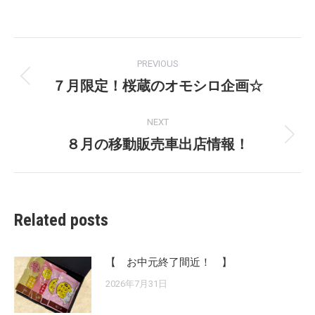
Post
PREVIOUS
navigation
７月限定！桜蔵のオモシロ企画☆
Previous
post:
NEXT
８月の移動販売車出店情報！
Next
post:
Related posts
【 お中元終了間近！ 】
2026年7月31日