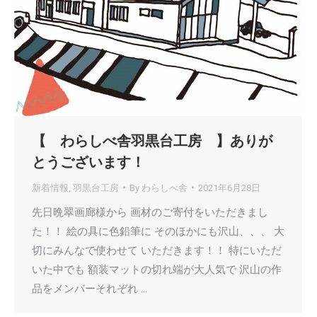
【 わらしべ舎羽黒台工房 】ありが
とうございます！
新着情報
,
羽黒台工房
By
わらしべ舎
2021年6月28日
先日晩翠画廊様から 画材のご寄付をいただきまし
た！！ 絵の具に色鉛筆に そのほかにも沢山、、、 大
切にみんなで使わせて いただきます！！ 特にいただ
いた中でも 額装マットの切れ端が大人気で 沢山の作
品をメンバーそれぞれ …