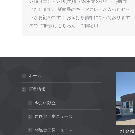
6/18（土）～8/10(水)までお中元のセットを販売
いたします。 新商品のキーマカレーが入ったセッ
トがお勧めです！ お値打ち価格になっております
ので ご贈答はもちろん、ご自宅用…
ホーム
新着情報
今月の献立
西多賀工房ニュース
羽黒台工房ニュース