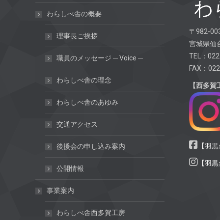
わらしべ舎の概要
〒982-00
理事長ご挨拶
宮城県仙台
TEL：022
職員のメッセージ ─ Voice ─
FAX：022
わらしべ舎の理念
【西多賀
わらしべ舎のあゆみ
交通アクセス
【羽黒台
後援会の申し込み案内
【羽黒台
公開情報
事業案内
わらしべ舎西多賀工房