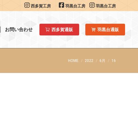
西多賀工房
羽黒台工房
羽黒台工房
お問い合わせ
西多賀通販
羽黒台通販
You are here:
HOME
2022
6月
16