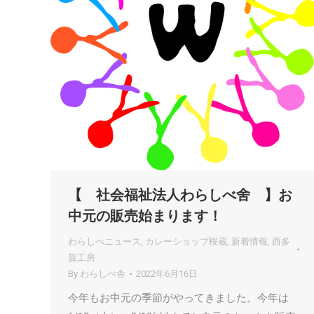
【 社会福祉法人わらしべ舍 】お
中元の販売始まります！
わらしべニュース
,
カレーショップ桜蔵
,
新着情報
,
西多
賀工房
By
わらしべ舎
2022年6月16日
今年もお中元の季節がやってきました。今年は