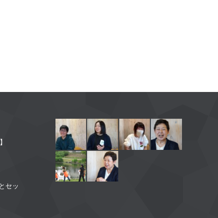
】
】
とセッ
】