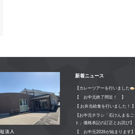
新着ニュース
【カレーツアーを行いました
【 お中元終了間近！ 】
【 お弁当給食を行いました！ 
【お中元チラシ「石けんまるご
ト」価格表記の訂正とお詫び】
【 お中元2026が始まります