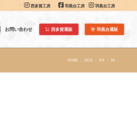
西多賀工房
羽黒台工房
羽黒台工房
お問い合わせ
西多賀通販
羽黒台通販
You are here:
HOME
2023
9月
06