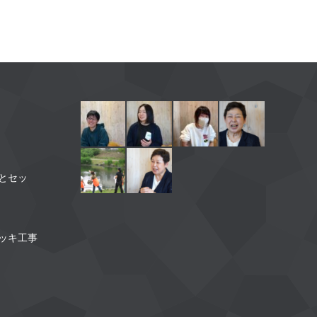
】
とセッ
】
ッキ工事