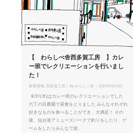
【 わらしべ舍西多賀工房 】カレ
ー班でレクリエーションを行いまし
た！
新着情報
,
西多賀工房
By
わらしべ舎
2023年9月6日
8/31(木)はカレー班のレクリエーションでした
六丁の目農園で昼食をとりました みんなそれぞれ
好きなものを食べることができ、大満足！ その
後、仙台港アミューズパークで釣りをしたり、ゲ
ームをしたりみんなで楽…