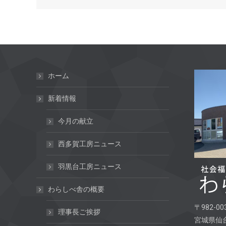
ホーム
新着情報
今月の献立
西多賀工房ニュース
羽黒台工房ニュース
わらしべ舎の概要
〒982-00
理事長ご挨拶
宮城県仙台