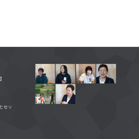
】
】
とセッ
】