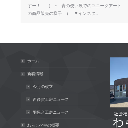
すー！ （ ↑ 青の使い展でのユニークアート
の商品販売の様子 ） ▼インスタ…
ホーム
新着情報
今月の献立
西多賀工房ニュース
羽黒台工房ニュース
わらしべ舎の概要