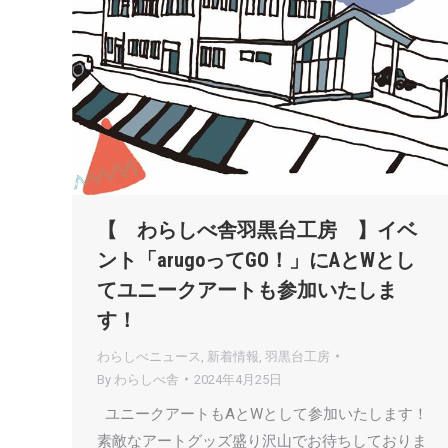
【 わらしべ舎羽黒台工房 】イベ
ント「arugoってGO！」にAとWとし
てユニークアートも参加いたしま
す！
わらしべニュース
,
新着情報
,
羽黒台工房
By
わらしべ舎
2024年4月25日
ユニークアートもAとWとして参加いたします！
素敵なアートグッズ盛り沢山でお待ちしておりま