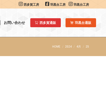
西多賀工房
羽黒台工房
羽黒台工房
お問い合わせ
西多賀通販
羽黒台通販
You are here:
HOME
2024
4月
25