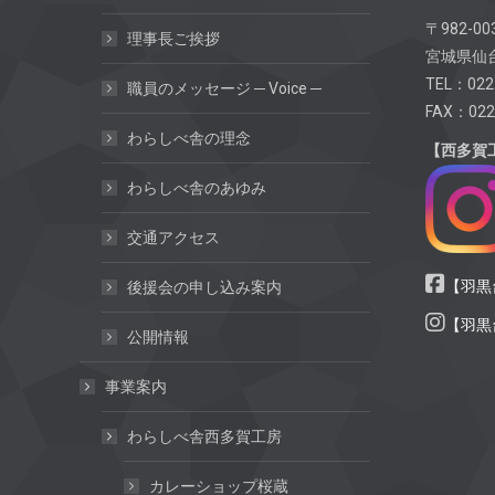
〒982-00
理事長ご挨拶
宮城県仙台
TEL：022
職員のメッセージ ─ Voice ─
FAX：022
わらしべ舎の理念
【西多賀
わらしべ舎のあゆみ
交通アクセス
【羽黒台
後援会の申し込み案内
【羽黒台
公開情報
事業案内
わらしべ舎西多賀工房
カレーショップ桜蔵