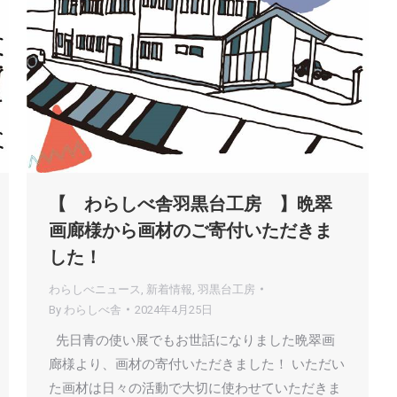
【 わらしべ舎羽黒台工房 】晩翠
画廊様から画材のご寄付いただきま
した！
わらしべニュース
,
新着情報
,
羽黒台工房
By
わらしべ舎
2024年4月25日
先日青の使い展でもお世話になりました晩翠画
廊様より、画材の寄付いただきました！ いただい
た画材は日々の活動で大切に使わせていただきま