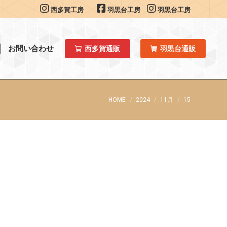
西多賀工房
羽黒台工房
羽黒台工房
お問い合わせ
西多賀通販
羽黒台通販
You are here:
HOME
2024
11月
15