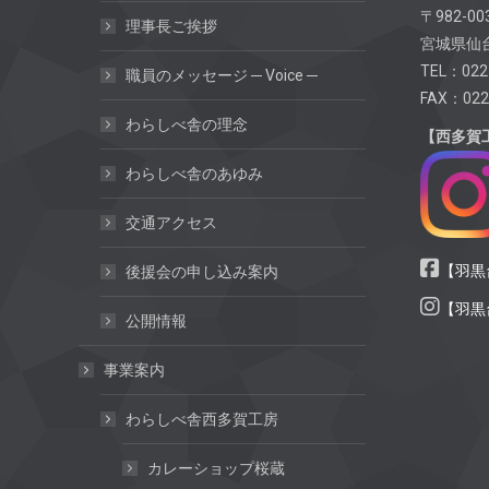
〒982-00
理事長ご挨拶
宮城県仙台
TEL：022
職員のメッセージ ─ Voice ─
FAX：022
わらしべ舎の理念
【西多賀
わらしべ舎のあゆみ
交通アクセス
【羽黒台
後援会の申し込み案内
【羽黒台
公開情報
事業案内
わらしべ舎西多賀工房
カレーショップ桜蔵