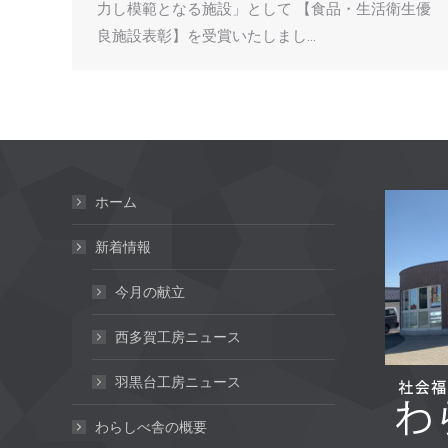
力し模範となる施設」として 【食品・生活衛生優
良施設表彰】を受賞いたしまし…
ホーム
新着情報
今月の献立
西多賀工房ニュース
羽黒台工房ニュース
わらしべ舎の概要