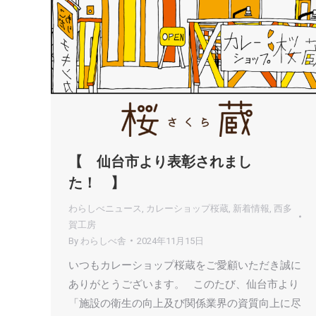
【 仙台市より表彰されまし
た！ 】
わらしべニュース
,
カレーショップ桜蔵
,
新着情報
,
西多
賀工房
By
わらしべ舎
2024年11月15日
いつもカレーショップ桜蔵をご愛顧いただき誠に
ありがとうございます。 このたび、仙台市より
「施設の衛生の向上及び関係業界の資質向上に尽