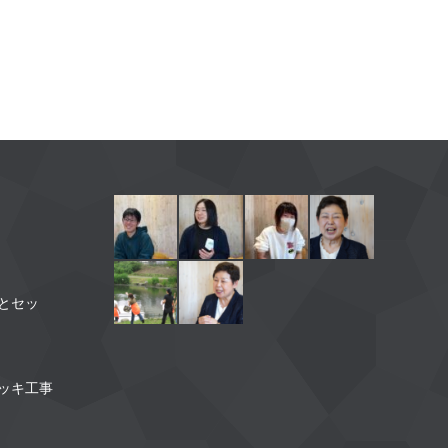
】
とセッ
】
ッキ工事