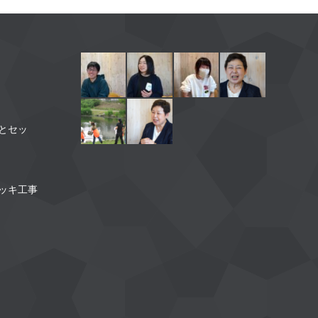
】
とセッ
】
ッキ工事