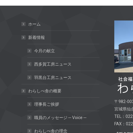
ホーム
新着情報
今月の献立
西多賀工房ニュース
羽黒台工房ニュース
わらしべ舎の概要
〒982-00
理事長ご挨拶
宮城県仙台
TEL：022
職員のメッセージ ─ Voice ─
FAX：022
わらしべ舎の理念