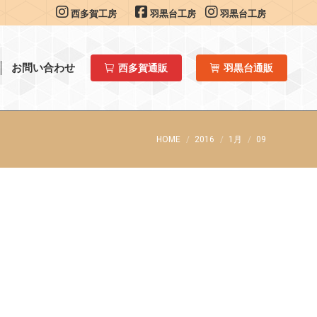
西多賀工房
羽黒台工房
羽黒台工房
お問い合わせ
西多賀通販
羽黒台通販
You are here:
HOME
2016
1月
09