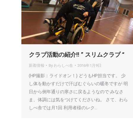
クラブ活動の紹介!! ” スリムクラブ “
新着情報
By
わらしべ舎
2016年1月9日
(HP撮影：ライドオン！) どうもHP担当です。 少
し体を動かすだけで汗ばむぐらいの暖冬ですが 明
日から例年通りの寒さに戻るようなので みなさ
ま、体調には気をつけてくださいね。 さて、わら
しべ舎では月1回 利用者様のレク…