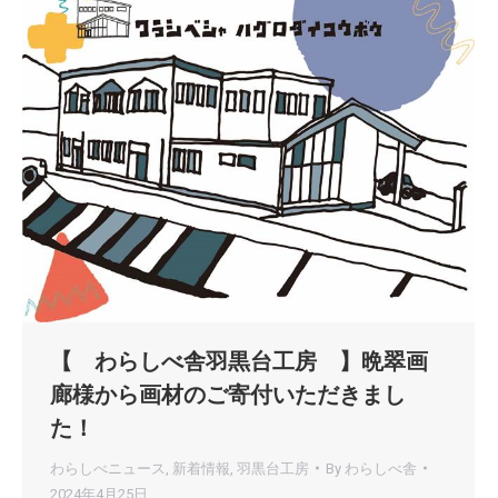
【 わらしべ舎羽黒台工房 】晩翠画
廊様から画材のご寄付いただきまし
た！
わらしべニュース
,
新着情報
,
羽黒台工房
By
わらしべ舎
2024年4月25日