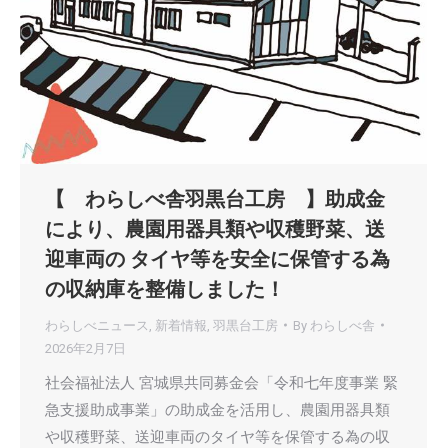
【 わらしべ舎羽黒台工房 】助成金
により、農園用器具類や収穫野菜、送
迎車両の タイヤ等を安全に保管する為
の収納庫を整備しました！
わらしべニュース
,
新着情報
,
羽黒台工房
By
わらしべ舎
2026年2月7日
社会福祉法人 宮城県共同募金会「令和七年度事業 緊
急支援助成事業」の助成金を活用し、農園用器具類
や収穫野菜、送迎車両のタイヤ等を保管する為の収