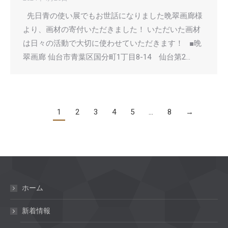
先日青の使い展でもお世話になりました晩翠画廊様
より、画材の寄付いただきました！ いただいた画材
は日々の活動で大切に使わせていただきます！ ■晩
翠画廊 仙台市青葉区国分町1丁目8-14 仙台第2…
1
2
3
4
5
…
8
→
ホーム
新着情報