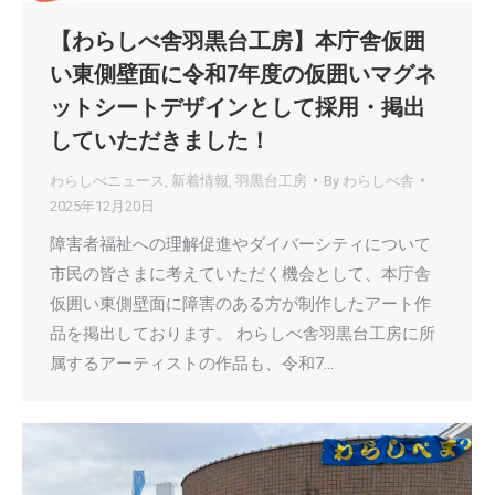
【わらしべ舎羽黒台工房】本庁舎仮囲
い東側壁面に令和7年度の仮囲いマグネ
ットシートデザインとして採用・掲出
していただきました！
わらしべニュース
,
新着情報
,
羽黒台工房
By
わらしべ舎
2025年12月20日
障害者福祉への理解促進やダイバーシティについて
市民の皆さまに考えていただく機会として、本庁舎
仮囲い東側壁面に障害のある方が制作したアート作
品を掲出しております。 わらしべ舎羽黒台工房に所
属するアーティストの作品も、令和7…