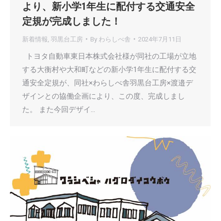
より、新小学1年生に配付する交通安全
定規が完成しました！
新着情報
,
羽黒台工房
By
わらしべ舎
2024年7月11日
トヨタ自動車東日本株式会社様が同社の工場が立地
する大衡村や大和町などの新小学1年生に配付する交
通安全定規が、同社×わらしべ舎羽黒台工房×渡邉デ
ザインとの協働企画により、この度、完成しまし
た。 また今回デザイ…