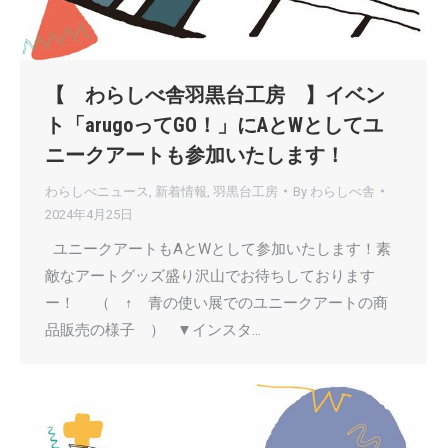
【 わらしべ舎羽黒台工房 】イベン
ト「arugoってGO！」にAとWとしてユ
ニークアートも参加いたします！
わらしべニュース
,
新着情報
,
羽黒台工房
By
わらしべ舎
2024年4月25日
ユニークアートもAとWとして参加いたします！素
敵なアートグッズ盛り沢山でお待ちしております
ー！ （ ↑ 青の使い展でのユニークアートの商
品販売の様子 ） ▼インスタ…