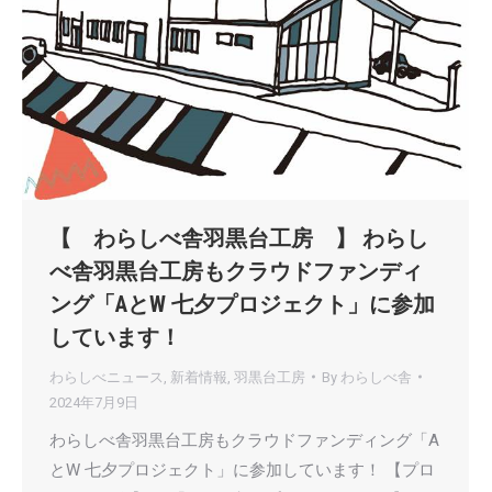
【 わらしべ舎羽黒台工房 】 わらし
べ舎羽黒台工房もクラウドファンディ
ング「AとW 七夕プロジェクト」に参加
しています！
わらしべニュース
,
新着情報
,
羽黒台工房
By
わらしべ舎
2024年7月9日
わらしべ舎羽黒台工房もクラウドファンディング「A
とW 七夕プロジェクト」に参加しています！ 【プロ