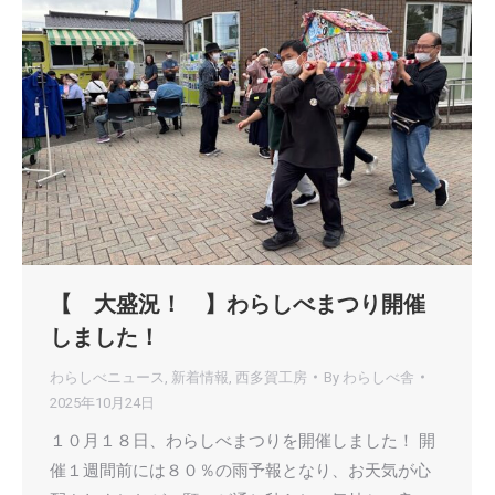
【 大盛況！ 】わらしべまつり開催
しました！
わらしべニュース
,
新着情報
,
西多賀工房
By
わらしべ舎
2025年10月24日
１０月１８日、わらしべまつりを開催しました！ 開
催１週間前には８０％の雨予報となり、お天気が心