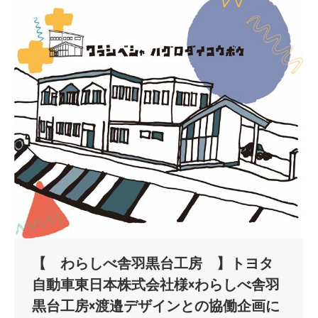
【 わらしべ舎羽黒台工房 】トヨタ
自動車東日本株式会社様×わらしべ舎羽
黒台工房×渡邉デザインとの協働企画に