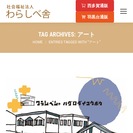
西多賀通販
羽黒台通販
TAG ARCHIVES:
アート
You are here:
HOME
ENTRIES TAGGED WITH "アート"