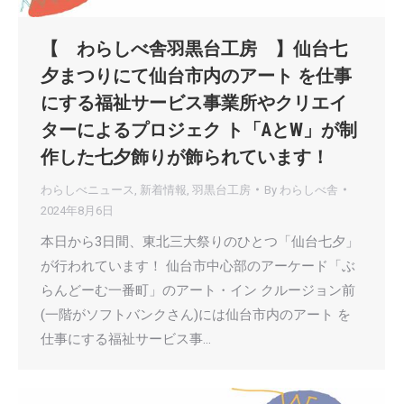
【 わらしべ舎羽黒台工房 】仙台七
夕まつりにて仙台市内のアート を仕事
にする福祉サービス事業所やクリエイ
ターによるプロジェク ト「AとW」が制
作した七夕飾りが飾られています！
わらしべニュース
,
新着情報
,
羽黒台工房
By
わらしべ舎
2024年8月6日
本日から3日間、東北三大祭りのひとつ「仙台七夕」
が行われています！ 仙台市中心部のアーケード「ぶ
らんどーむ一番町」のアート・イン クルージョン前
(一階がソフトバンクさん)には仙台市内のアート を
仕事にする福祉サービス事…