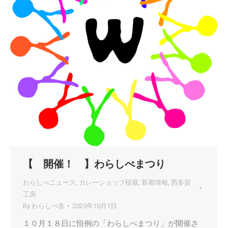
【 開催！ 】わらしべまつり
わらしべニュース
,
カレーショップ桜蔵
,
新着情報
,
西多賀
工房
By
わらしべ舎
2025年10月1日
１０月１８日に恒例の「わらしべまつり」が開催さ