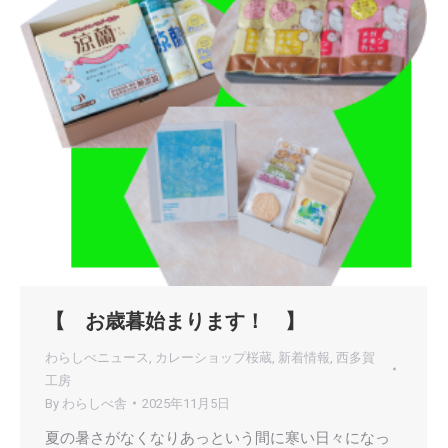
【 お歳暮始まります！ 】
わらしべニュース
,
カレーショップ桜蔵
,
新着情報
,
西多賀
工房
By
わらしべ舎
2025年11月5日
夏の暑さがなくなりあっという間に寒い日々になっ