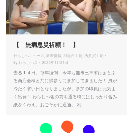
【 無病息災祈願！ 】
わらしべニュース
,
新着情報
,
羽黒台工房
,
西多賀工房
By
わらしべ舎
2026年1月21日
去る１４日、毎年恒例、今年も無事三神峯はぁとふ
る商店会様と共に裸参りに参加してきました！ 風が
冷たく寒い日となりましたが、参加の職員は元気よ
く出発！ わらしべ舎の前を通る時にはしっかり含み
紙をくわえ、おごそかに通過。 利…