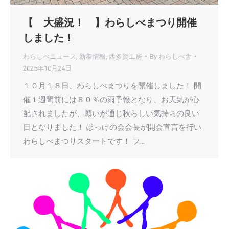
【 大盛況！ 】わらしべまつり開催
しました！
わらしべニュース
,
新着情報
,
西多賀工房
By
わらしべ舎
2025年10月24日
１０月１８日、わらしべまつりを開催しました！ 開
催１週間前には８０％の雨予報となり、お天気が心
配されましたが、願いが通じ秋らしい気持ちの良い
日となりました！ ぽっけの会会長が開会宣言を行い
わらしべまつりスタートです！ フ…