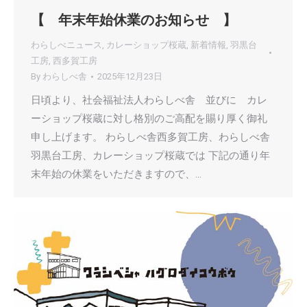
【 年末年始休業のお知らせ 】
わらしべニュース
,
カレーショップ桜蔵
,
新着情報
,
羽黒台
工房
,
西多賀工房
By
わらしべ舎
2025年12月23日
日頃より、社会福祉法人わらしべ舎 並びに カレ
ーショップ桜蔵に対し格別のご高配を賜り厚く御礼
申し上げます。 わらしべ舎西多賀工房、わらしべ舎
羽黒台工房、カレーショップ桜蔵では 下記の通り年
末年始の休業をいただきますので、…