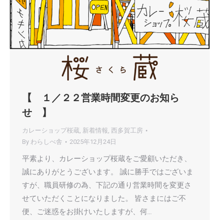
【 １／２２営業時間変更のお知ら
せ 】
カレーショップ桜蔵
,
新着情報
,
西多賀工房
By
わらしべ舎
2025年12月24日
平素より、カレーショップ桜蔵をご愛顧いただき、
誠にありがとうございます。 誠に勝手ではございま
すが、職員研修の為、下記の通り営業時間を変更さ
せていただくことになりました。 皆さまにはご不
便、ご迷惑をお掛けいたしますが、何…