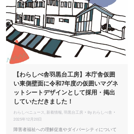
【わらしべ舎羽黒台工房】本庁舎仮囲
い東側壁面に令和7年度の仮囲いマグネ
ットシートデザインとして採用・掲出
していただきました！
わらしべニュース
,
新着情報
,
羽黒台工房
By
わらしべ舎
2025年12月20日
障害者福祉への理解促進やダイバーシティについて