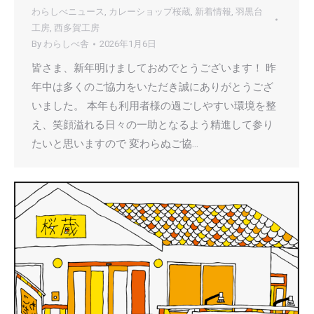
わらしべニュース
,
カレーショップ桜蔵
,
新着情報
,
羽黒台
工房
,
西多賀工房
By
わらしべ舎
2026年1月6日
皆さま、新年明けましておめでとうございます！ 昨
年中は多くのご協力をいただき誠にありがとうござ
いました。 本年も利用者様の過ごしやすい環境を整
え、笑顔溢れる日々の一助となるよう精進して参り
たいと思いますので 変わらぬご協…