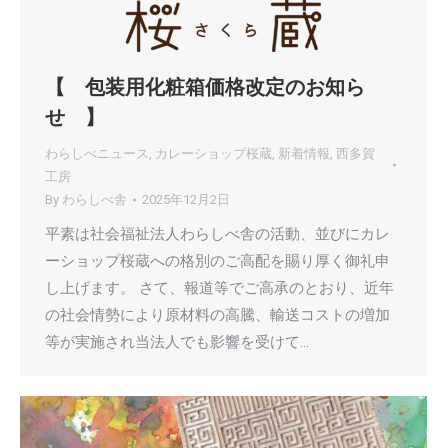
【 包装用化粧箱価格改定のお知ら
せ 】
わらしべニュース
,
カレーショップ桜蔵
,
新着情報
,
西多賀
工房
By
わらしべ舎
2025年12月2日
平素は社会福祉法人わらしべ舎の活動、並びにカレ
ーショップ桜蔵への格別のご高配を賜り厚く御礼申
し上げます。 さて、報道等でご高承のとおり、近年
の社会情勢により原材料の高騰、輸送コストの増加
等が実施され当法人でも影響を受けて…