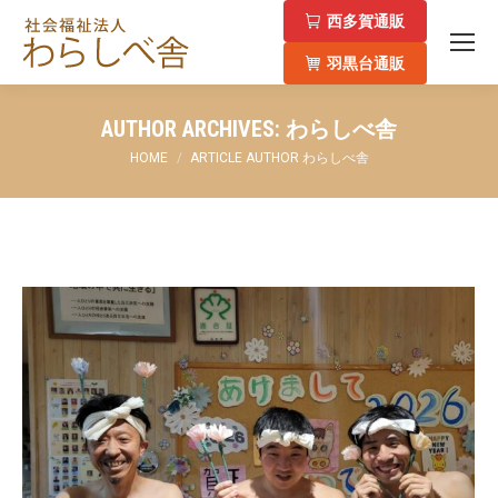
西多賀通販
羽黒台通販
AUTHOR ARCHIVES:
わらしべ舎
You are here:
HOME
ARTICLE AUTHOR わらしべ舎