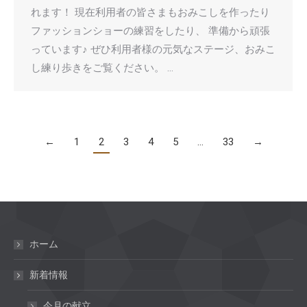
れます！ 現在利用者の皆さまもおみこしを作ったり
ファッションショーの練習をしたり、 準備から頑張
っています♪ ぜひ利用者様の元気なステージ、おみこ
し練り歩きをご覧ください。 …
←
1
2
3
4
5
…
33
→
ホーム
新着情報
今月の献立