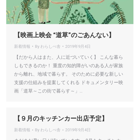
【映画上映会 “道草”のごあんない】
新着情報
By
わらしべ舎
2019年9月4日
【だから人はまた、人に近づいていく】 こんな暮ら
しもできるのか！ 重度の知的障がいのある人が家族
から離れ、地域で暮らす。 そのために必要な新しい
支援の仕組みを提案してくれる ドキュメンタリー映
画「道草～この街で暮らす～」…
【９月のキッチンカー出店予定】
新着情報
By
わらしべ舎
2019年9月4日