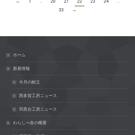
←
1
…
20
21
22
23
24
…
33
→
ホーム
新着情報
今月の献立
西多賀工房ニュース
羽黒台工房ニュース
わらしべ舎の概要