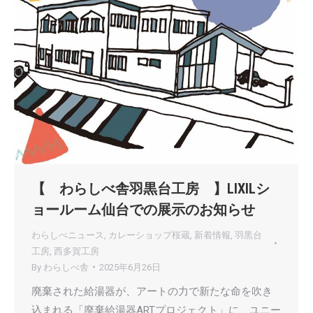
【 わらしべ舎羽黒台工房 】LIXILシ
ョールーム仙台での展示のお知らせ
わらしべニュース
,
カレーショップ桜蔵
,
新着情報
,
羽黒台
工房
,
西多賀工房
By
わらしべ舎
2025年6月26日
廃棄された給湯器が、アートの力で新たな命を吹き
込まれる「廃棄給湯器ARTプロジェクト」に、ユニー