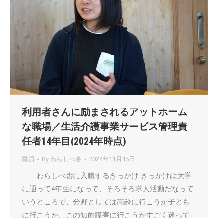
利用者さんに励まされるアットホーム
な職場／生活介護事業サービス管理責
任者14年目(2024年時点)
職員
By
わらしべ舎
2024年11月15日
――わらしべ舎に入職するきっかけ きっかけは大学
に通って4年生になって、そろそろ求人活動だなって
いうところで、分野としては高齢に行こうか子ども
に行こうか、この知的障害に行こうかすごく迷って