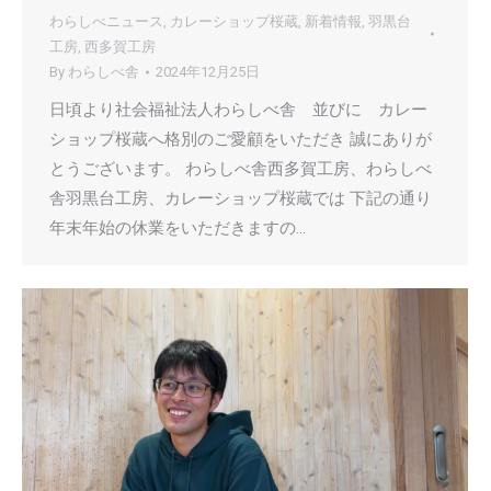
わらしべニュース
,
カレーショップ桜蔵
,
新着情報
,
羽黒台
工房
,
西多賀工房
By
わらしべ舎
2024年12月25日
日頃より社会福祉法人わらしべ舎 並びに カレー
ショップ桜蔵へ格別のご愛顧をいただき 誠にありが
とうございます。 わらしべ舎西多賀工房、わらしべ
舎羽黒台工房、カレーショップ桜蔵では 下記の通り
年末年始の休業をいただきますの…