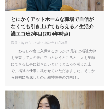
とにかくアットホームな職場で自信が
なくても引き上げてもらえる／生活介
護エコ班2年目(2024年時点)
職員
By
わらしべ舎
2024年11月26日
――わらしべ舎に入職するきっかけ 最初は福祉大学
を卒業して人の役に立つというところと、人を笑顔
にできる仕事に就きたいというところを考えた上
で、福祉の仕事に就かせていただきました。そこか
ら最初に所属したのが精神障害の方向け…