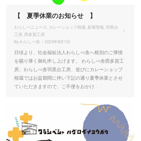
【 夏季休業のお知らせ 】
わらしべニュース
,
カレーショップ桜蔵
,
新着情報
,
羽黒台
工房
,
西多賀工房
By
わらしべ舎
2025年8月1日
日頃より、社会福祉法人わらしべ舎へ格別のご厚情
を賜り厚く御礼申し上げます。 わらしべ舎西多賀工
房、わらしべ舎羽黒台工房、並びにカレーショップ
桜蔵ではお盆期間に伴い下記の通り夏季休業とさせ
ていただきますので、ご不便をおかけ…