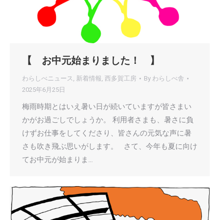
【 お中元始まりました！ 】
わらしべニュース
,
新着情報
,
西多賀工房
By
わらしべ舎
2025年6月25日
梅雨時期とはいえ暑い日が続いていますが皆さまい
かがお過ごしでしょうか。 利用者さまも、暑さに負
けずお仕事をしてくださり、皆さんの元気な声に暑
さも吹き飛ぶ思いがします。 さて、今年も夏に向け
てお中元が始まりま…