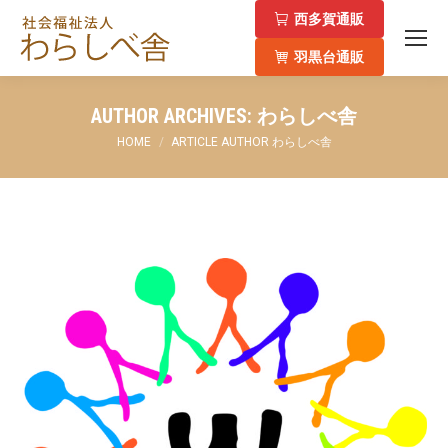
西多賀通販
羽黒台通販
AUTHOR ARCHIVES:
わらしべ舎
You are here:
HOME
ARTICLE AUTHOR わらしべ舎