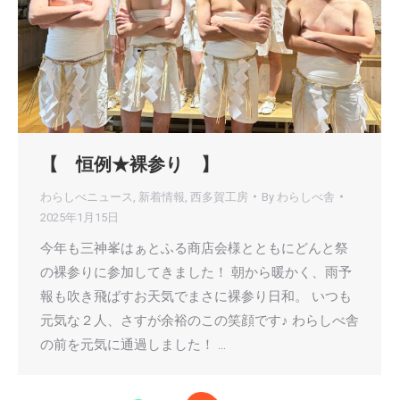
【 恒例★裸参り 】
わらしべニュース
,
新着情報
,
西多賀工房
By
わらしべ舎
2025年1月15日
今年も三神峯はぁとふる商店会様とともにどんと祭
の裸参りに参加してきました！ 朝から暖かく、雨予
報も吹き飛ばすお天気でまさに裸参り日和。 いつも
元気な２人、さすが余裕のこの笑顔です♪ わらしべ舎
の前を元気に通過しました！ …