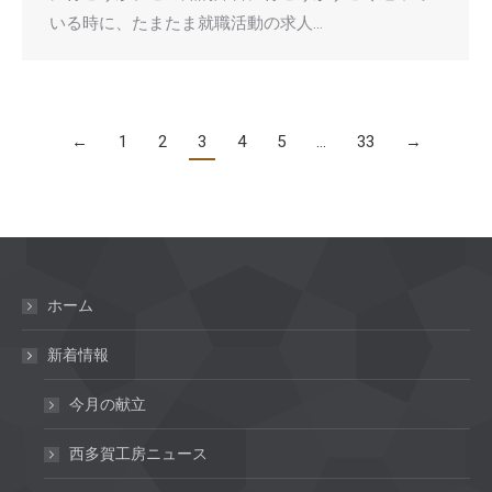
いる時に、たまたま就職活動の求人…
←
1
2
3
4
5
…
33
→
ホーム
新着情報
今月の献立
西多賀工房ニュース