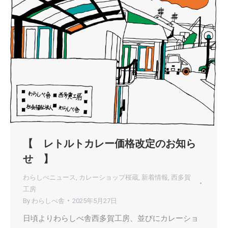
【 レトルトカレー価格改定のお知ら
せ 】
わらしべニュース
,
カレーショップ桜蔵
,
新着情報
,
西多賀
工房
By
わらしべ舎
2025年5月27日
日頃よりわらしべ舎西多賀工房、並びにカレーショ