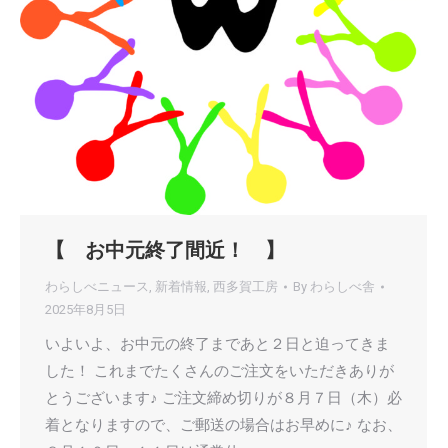
【 お中元終了間近！ 】
わらしべニュース
,
新着情報
,
西多賀工房
By
わらしべ舎
2025年8月5日
いよいよ、お中元の終了まであと２日と迫ってきま
した！ これまでたくさんのご注文をいただきありが
とうございます♪ ご注文締め切りが８月７日（木）必
着となりますので、ご郵送の場合はお早めに♪ なお、