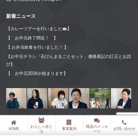
新着ニュース
【カレーツアーを行いました
】
【 お中元終了間近！ 】
【 お弁当給食を行いました！ 】
【お中元チラシ「石けんまるごとセット」価格表記の訂正とお詫
び】
【 お中元2026が始まります】
わらしべ舎と
職員のメッセ
Ⓒ 2019 社会福祉法人 わらしべ舎 All rights reserved.
HOME
事業案内
お問い合わせ
は
ージ